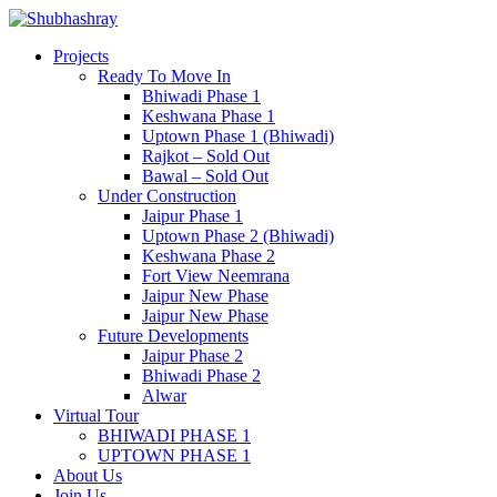
Projects
Ready To Move In
Bhiwadi Phase 1
Keshwana Phase 1
Uptown Phase 1 (Bhiwadi)
Rajkot – Sold Out
Bawal – Sold Out
Under Construction
Jaipur Phase 1
Uptown Phase 2 (Bhiwadi)
Keshwana Phase 2
Fort View Neemrana
Jaipur New Phase
Jaipur New Phase
Future Developments
Jaipur Phase 2
Bhiwadi Phase 2
Alwar
Virtual Tour
BHIWADI PHASE 1
UPTOWN PHASE 1
About Us
Join Us