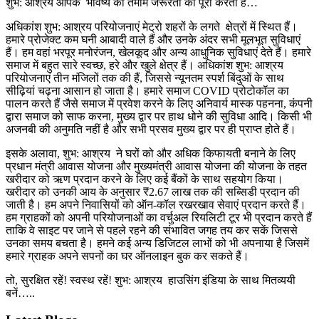
शुभ: आश्रय आपके भविष्य की तमाम जरूरतों को पूरा करता है…
अधिकांश शुभ: आश्रय परियोजनाएं मेट्रो शहरों के लगते क्षेत्रों में स्थित हैं।
हमारे प्रोजेक्ट कम घनी आबादी वाले हैं और उनके अंदर सभी मूलभूत सुविधाएं
हैं। हम वहां भरपूर मनोरंजन, खेलकूद और अन्य आधुनिक सुविधाएं देते हैं। हमारे
समाज में बहुत सारे स्वच्छ, हरे और खुले क्षेत्र हैं। अधिकांश शुभ: आश्रय
परियोजनाएं तीन मंजिलों तक की हैं, जिससे न्यूनतम स्पर्श बिंदुओं के साथ
सीढ़ियां चढ़ना आसान हो जाता है। हमारे समाज COVID प्रोटोकॉल का
पालन करते हैं जैसे समाज में प्रवेश करने के लिए अनिवार्य मास्क पहनना, कंपनी
द्वारा समाज को साफ करना, मुख्य द्वार पर हाथ धोने की सुविधा आदि। किसी भी
अजनबी की अनुमति नहीं है और सभी प्रसव मुख्य द्वार पर ही प्राप्त होते हैं।
इसके अलावा, शुभ: आश्रय ने घरों को और अधिक किफायती बनाने के लिए
प्रधान मंत्री आवास योजना और मुख्यमंत्री आवास योजना की योजना के तहत
खरीदार को ऋण प्रदान करने के लिए कई बैंकों के साथ सहयोग किया।
खरीदार को उनकी आय के अनुसार ₹2.67 लाख तक की सब्सिडी प्रदान की
जाती है। हम अपने निवासियों को ऑन-कॉल रखरखाव सेवाएं प्रदान करते हैं।
हम ग्राहकों को अपनी परियोजनाओं का वर्चुअल रियलिटी टूर भी प्रदान करते हैं
ताकि वे साइट पर जाने से पहले रहने की संभावित जगह तय कर सकें जिससे
उनका समय बचता है। हमने कई अन्य डिजिटल लाभों को भी अपनाया है जिसमें
हमारे ग्राहक अपने सपनों का घर ऑनलाइन बुक कर सकते हैं।
तो, सुरक्षित रहें! स्वस्थ रहें! शुभ: आश्रय हाउसिंग इंडिया के साथ मितव्ययी
बनें…..