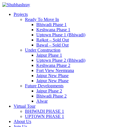
Projects
Ready To Move In
Bhiwadi Phase 1
Keshwana Phase 1
Uptown Phase 1 (Bhiwadi)
Rajkot – Sold Out
Bawal – Sold Out
Under Construction
Jaipur Phase 1
Uptown Phase 2 (Bhiwadi)
Keshwana Phase 2
Fort View Neemrana
Jaipur New Phase
Jaipur New Phase
Future Developments
Jaipur Phase 2
Bhiwadi Phase 2
Alwar
Virtual Tour
BHIWADI PHASE 1
UPTOWN PHASE 1
About Us
Join Us