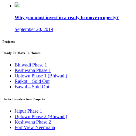
Why you must invest in a ready to move property?
September 20, 2019
Projects
Ready To Move In Homes
Bhiwadi Phase 1
Keshwana Phase 1
Uptown Phase 1 (Bhiwadi)
Rajkot – Sold Out
Bawal – Sold Out
Under Construction Projects
Jaipur Phase 1
Uptown Phase 2 (Bhiwadi)
Keshwana Phase 2
Fort View Neemrana